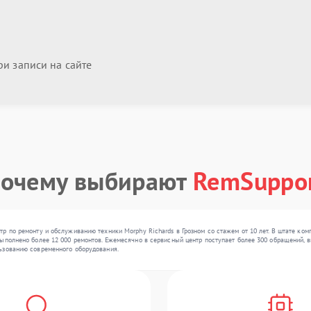
и записи на сайте
очему выбирают
RemSuppo
р по ремонту и обслуживанию техники Morphy Richards в Грозном со стажем от 10 лет. В штате ком
ыполнено более 12 000 ремонтов. Ежемесячно в сервисный центр поступает более 300 обращений, вк
ьзованию современного оборудования.