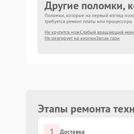
Другие поломки, 
Поломки, которые на первый взгляд похо
требуется ремонт платы или процессора.
Не крутится нож
Слабый вращающий мом
Не реагирует на кнопки
Запах гари
Этапы ремонта техн
1
Доставка