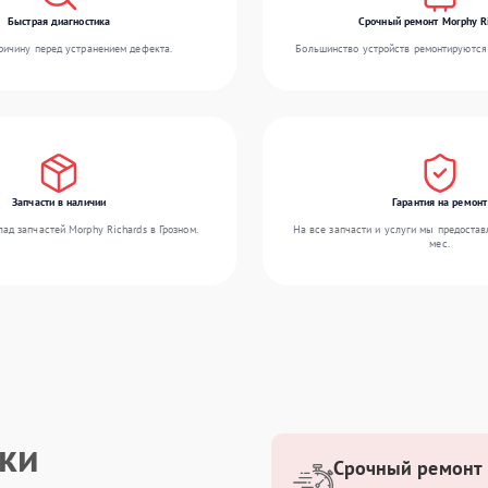
Быстрая диагностика
Срочный ремонт Morphy R
ичину перед устранением дефекта.
Большинство устройств ремонтируются 
Запчасти в наличии
Гарантия на ремонт
ад запчастей Morphy Richards в Грозном.
На все запчасти и услуги мы предостав
мес.
ики
Срочный ремонт