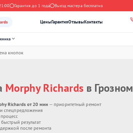
21:00
Гарантия до 1 года
Выезд мастера бесплатно
Цены
Гарантия
Отзывы
Контакты
ards
ехника
ена кнопок
а
Morphy Richards
в Грозно
hy Richards от 20 мин
— приоритетный ремонт
 и спецпредложения
 процесс
 быстрый результат
держкой после ремонта