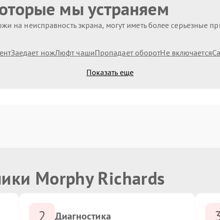
которые мы устраняем
жи на неисправность экрана, могут иметь более серьезные п
ент
Заедает нож
Люфт чаши
Пропадает оборот
Не включается
С
Показать еще
ики Morphy Richards
2
Диагностика