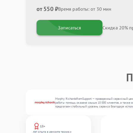
от 550 ₽
Время работы: от 30 мин
Записаться
Скидка 20% пр
П
Morphy RichardsRemSupport — проверенный сервисный цент
работы помощь оказана свыше 10 000 клиентов, а также в
предлагаем стабильный уровень сервиса благодаря испол
13+
лет опыта в ремонте техники