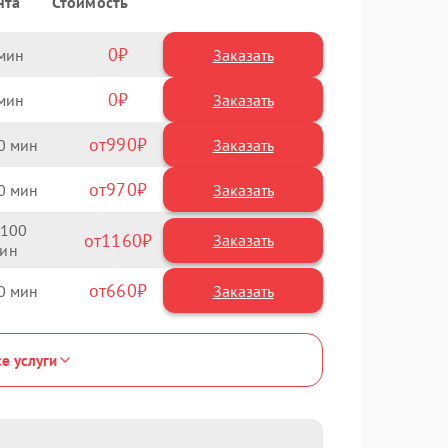
нта
Стоимость
0
Заказать
0
Заказать
990
0
970
0
100
1160
660
0
се услуги