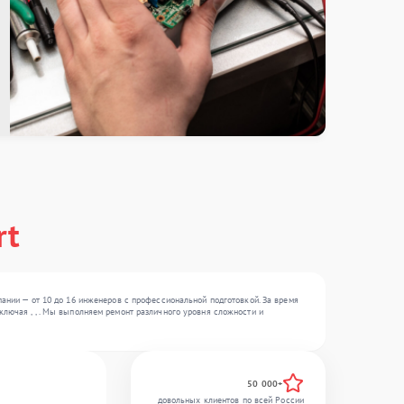
rt
пании — от 10 до 16 инженеров с профессиональной подготовкой. За время
лючая , , . Мы выполняем ремонт различного уровня сложности и
50 000+
довольных клиентов по всей России