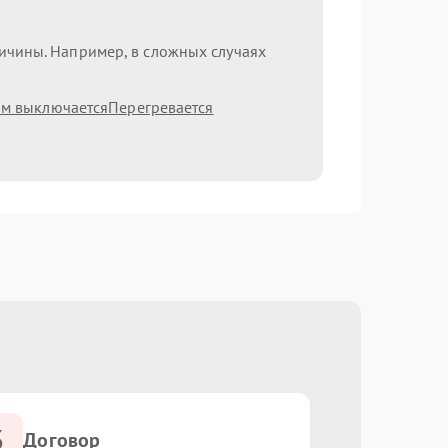
ричины. Например, в сложных случаях
ам выключается
Перегревается
3
Договор